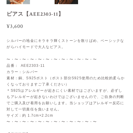
ピアス【AEE2303-11】
¥3,600
シルバーの地金にキラキラ輝くストーンを散りばめ、ベーシックな
がらハイモードで大人なピアス。
〜・〜・〜・〜・〜・〜・〜・〜・〜・〜・〜・〜
品番： AEE2303-11
カラー：シルバー
素材：銅、S925ポスト（ポスト部分S925使用のため比較的柔らか
くなっておりますご了承ください）
＊S925はアレルギーが起きにくい素材ではございますが、必ずし
もアレルギーが起きないわけではございませんので、ご自身の判断
でご購入及び着用をお願いします。当ショップはアレルギー反応に
対して一切責任を負いません。
サイズ：約 1.7cm×2.2cm
〜・〜・〜・〜・〜・〜・〜・〜・〜・〜・〜・〜