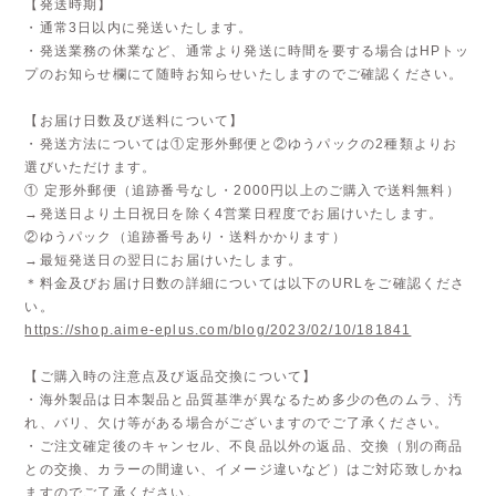
【発送時期】
・通常3日以内に発送いたします。
・発送業務の休業など、通常より発送に時間を要する場合はHPトッ
プのお知らせ欄にて随時お知らせいたしますのでご確認ください。
【お届け日数及び送料について】
・発送方法については①定形外郵便と②ゆうパックの2種類よりお
選びいただけます。
① 定形外郵便（追跡番号なし・2000円以上のご購入で送料無料）
→発送日より土日祝日を除く4営業日程度でお届けいたします。
②ゆうパック（追跡番号あり・送料かかります）
→最短発送日の翌日にお届けいたします。
＊料金及びお届け日数の詳細については以下のURLをご確認くださ
い。
https://shop.aime-eplus.com/blog/2023/02/10/181841
【ご購入時の注意点及び返品交換について】
・海外製品は日本製品と品質基準が異なるため多少の色のムラ、汚
れ、バリ、欠け等がある場合がございますのでご了承ください。
・ご注文確定後のキャンセル、不良品以外の返品、交換（別の商品
との交換、カラーの間違い、イメージ違いなど）はご対応致しかね
ますのでご了承ください。