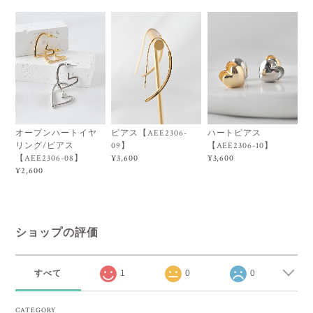
オープンハートイヤ
ピアス【AEE2306-
ハートピアス
リング/ピアス
09】
【AEE2306-10】
【AEE2306-08】
¥3,600
¥3,600
¥2,600
ショップの評価
すべて
1
0
0
CATEGORY