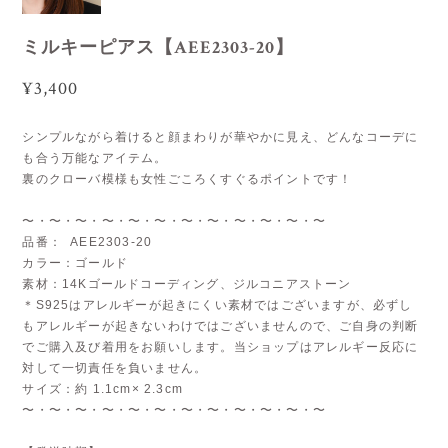
ミルキーピアス【AEE2303-20】
¥3,400
シンプルながら着けると顔まわりが華やかに見え、どんなコーデに
も合う万能なアイテム。
裏のクローバ模様も女性ごころくすぐるポイントです！
〜・〜・〜・〜・〜・〜・〜・〜・〜・〜・〜・〜
品番： AEE2303-20
カラー：ゴールド
素材：14Kゴールドコーディング、ジルコニアストーン
＊S925はアレルギーが起きにくい素材ではございますが、必ずし
もアレルギーが起きないわけではございませんので、ご自身の判断
でご購入及び着用をお願いします。当ショップはアレルギー反応に
対して一切責任を負いません。
サイズ：約 1.1cm× 2.3cm
〜・〜・〜・〜・〜・〜・〜・〜・〜・〜・〜・〜