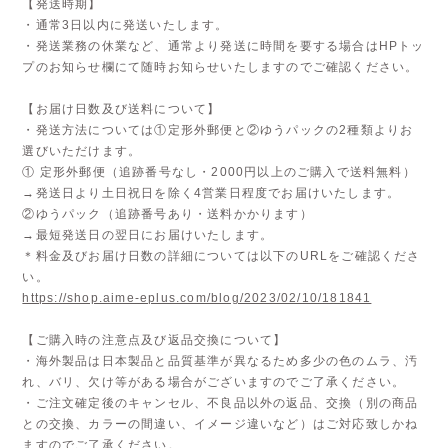
【発送時期】
・通常3日以内に発送いたします。
・発送業務の休業など、通常より発送に時間を要する場合はHPトッ
プのお知らせ欄にて随時お知らせいたしますのでご確認ください。
【お届け日数及び送料について】
・発送方法については①定形外郵便と②ゆうパックの2種類よりお
選びいただけます。
① 定形外郵便（追跡番号なし・2000円以上のご購入で送料無料）
→発送日より土日祝日を除く4営業日程度でお届けいたします。
②ゆうパック（追跡番号あり・送料かかります）
→最短発送日の翌日にお届けいたします。
＊料金及びお届け日数の詳細については以下のURLをご確認くださ
い。
https://shop.aime-eplus.com/blog/2023/02/10/181841
【ご購入時の注意点及び返品交換について】
・海外製品は日本製品と品質基準が異なるため多少の色のムラ、汚
れ、バリ、欠け等がある場合がございますのでご了承ください。
・ご注文確定後のキャンセル、不良品以外の返品、交換（別の商品
との交換、カラーの間違い、イメージ違いなど）はご対応致しかね
ますのでご了承ください。