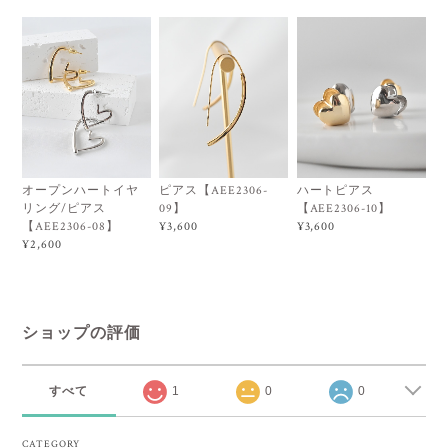
オープンハートイヤ
ピアス【AEE2306-
ハートピアス
リング/ピアス
09】
【AEE2306-10】
【AEE2306-08】
¥3,600
¥3,600
¥2,600
ショップの評価
すべて
1
0
0
CATEGORY