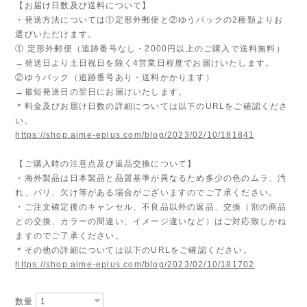
【お届け日数及び送料について】
・発送方法については①定形外郵便と②ゆうパックの2種類よりお
選びいただけます。
① 定形外郵便（追跡番号なし・2000円以上のご購入で送料無料）
→発送日より土日祝日を除く4営業日程度でお届けいたします。
②ゆうパック（追跡番号あり・送料かかります）
→最短発送日の翌日にお届けいたします。
＊料金及びお届け日数の詳細については以下のURLをご確認くださ
い。
https://shop.aime-eplus.com/blog/2023/02/10/181841
【ご購入時の注意点及び返品交換について】
・海外製品は日本製品と品質基準が異なるため多少の色のムラ、汚
れ、バリ、欠け等がある場合がございますのでご了承ください。
・ご注文確定後のキャンセル、不良品以外の返品、交換（別の商品
との交換、カラーの間違い、イメージ違いなど）はご対応致しかね
ますのでご了承ください。
＊その他の詳細については以下のURLをご確認ください。
https://shop.aime-eplus.com/blog/2023/02/10/181702
数量